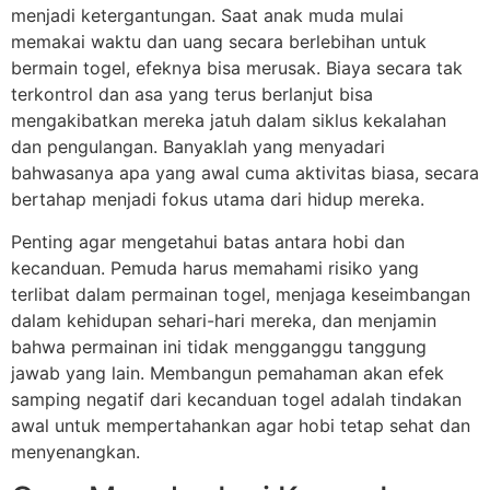
menjadi ketergantungan. Saat anak muda mulai
memakai waktu dan uang secara berlebihan untuk
bermain togel, efeknya bisa merusak. Biaya secara tak
terkontrol dan asa yang terus berlanjut bisa
mengakibatkan mereka jatuh dalam siklus kekalahan
dan pengulangan. Banyaklah yang menyadari
bahwasanya apa yang awal cuma aktivitas biasa, secara
bertahap menjadi fokus utama dari hidup mereka.
Penting agar mengetahui batas antara hobi dan
kecanduan. Pemuda harus memahami risiko yang
terlibat dalam permainan togel, menjaga keseimbangan
dalam kehidupan sehari-hari mereka, dan menjamin
bahwa permainan ini tidak mengganggu tanggung
jawab yang lain. Membangun pemahaman akan efek
samping negatif dari kecanduan togel adalah tindakan
awal untuk mempertahankan agar hobi tetap sehat dan
menyenangkan.