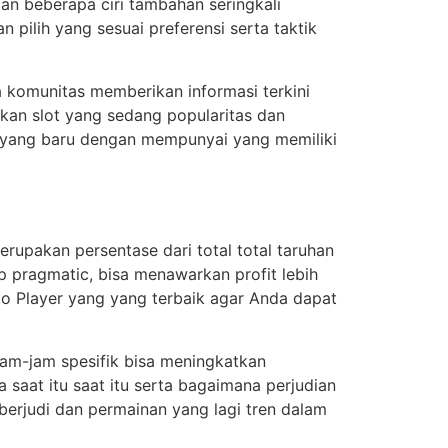
gan beberapa ciri tambahan seringkali
 pilih yang sesuai preferensi serta taktik
ta komunitas memberikan informasi terkini
kan slot yang sedang popularitas dan
t yang baru dengan mempunyai yang memiliki
rupakan persentase dari total total taruhan
p pragmatic, bisa menawarkan profit lebih
to Player yang yang terbaik agar Anda dapat
 jam-jam spesifik bisa meningkatkan
saat itu saat itu serta bagaimana perjudian
berjudi dan permainan yang lagi tren dalam