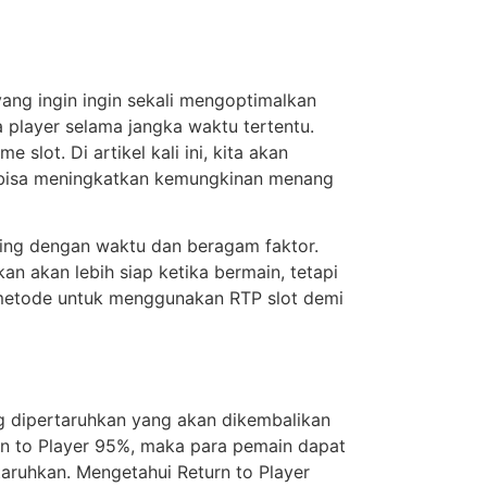
 yang ingin ingin sekali mengoptimalkan
player selama jangka waktu tertentu.
lot. Di artikel kali ini, kita akan
bisa meningkatkan kemungkinan menang
eiring dengan waktu dan beragam faktor.
n akan lebih siap ketika bermain, tetapi
a metode untuk menggunakan RTP slot demi
ang dipertaruhkan yang akan dikembalikan
rn to Player 95%, maka para pemain dapat
aruhkan. Mengetahui Return to Player