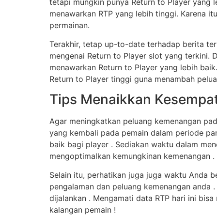
tetapi mungkin punya Return to Player yang l
menawarkan RTP yang lebih tinggi. Karena itu,
permainan.
Terakhir, tetap up-to-date terhadap berita te
mengenai Return to Player slot yang terkini
menawarkan Return to Player yang lebih bai
Return to Player tinggi guna menambah pelu
Tips Menaikkan Kesempa
Agar meningkatkan peluang kemenangan pada j
yang kembali pada pemain dalam periode panja
baik bagi player . Sediakan waktu dalam men
mengoptimalkan kemungkinan kemenangan .
Selain itu, perhatikan juga juga waktu Anda 
pengalaman dan peluang kemenangan anda . Hal
dijalankan . Mengamati data RTP hari ini bi
kalangan pemain !