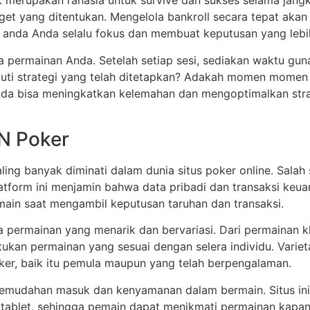
k merupakan rahasia untuk survive dan sukses selama jang
udget yang ditentukan. Mengelola bankroll secara tepat a
u anda Anda selalu fokus dan membuat keputusan yang lebi
lisa permainan Anda. Setelah setiap sesi, sediakan waktu 
kuti strategi yang telah ditetapkan? Adakah momen momen
 Anda bisa meningkatkan kelemahan dan mengoptimalkan str
N Poker
ling banyak diminati dalam dunia situs poker online. Sala
platform ini menjamin bahwa data pribadi dan transaksi ke
main saat mengambil keputusan taruhan dan transaksi.
ka permainan yang menarik dan bervariasi. Dari permainan 
tukan permainan yang sesuai dengan selera individu. Varie
er, baik itu pemula maupun yang telah berpengalaman.
h kemudahan masuk dan kenyamanan dalam bermain. Situs in
 tablet, sehingga pemain dapat menikmati permainan kapan