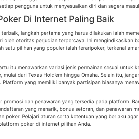
 setiap pengguna untuk menyesuaikan diri dan segera masu
oker Di Internet Paling Baik
 terbaik, langkah pertama yang harus dilakukan ialah memeri
ri oleh otoritas perjudian terpercaya. Ini mengindikasikan 
 satu pilihan yang populer ialah feraripoker, terkenal ama
kartu itu menawarkan variasi jenis permainan sesuai untuk 
, mulai dari Texas Hold’em hingga Omaha. Selain itu, jang
tu. Platform yang memiliki banyak partisipan biasanya men
ur promosi dan penawaran yang tersedia pada platform. Ban
ndaftaran yang menarik, bonus setoran, dan penawaran men
n poker. Pelajari aturan serta ketentuan yang berlaku ag
atform poker di internet pilihan Anda.