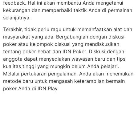
feedback. Hal ini akan membantu Anda mengetahui
kekurangan dan memperbaiki taktik Anda di permainan
selanjutnya.
Terakhir, tidak perlu ragu untuk memanfaatkan alat dan
masyarakat yang ada. Bergabunglah dengan diskusi
poker atau kelompok diskusi yang mendiskusikan
tentang poker hebat dan IDN Poker. Diskusi dengan
anggota dapat menyediakan wawasan baru dan tips
kualitas tinggi yang mungkin belum Anda pelajari.
Melalui pertukaran pengalaman, Anda akan menemukan
metode baru untuk mengasah keterampilan bermain
poker Anda di IDN Play.