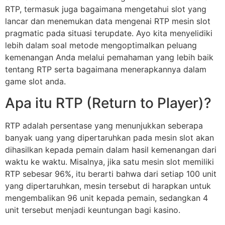
RTP, termasuk juga bagaimana mengetahui slot yang
lancar dan menemukan data mengenai RTP mesin slot
pragmatic pada situasi terupdate. Ayo kita menyelidiki
lebih dalam soal metode mengoptimalkan peluang
kemenangan Anda melalui pemahaman yang lebih baik
tentang RTP serta bagaimana menerapkannya dalam
game slot anda.
Apa itu RTP (Return to Player)?
RTP adalah persentase yang menunjukkan seberapa
banyak uang yang dipertaruhkan pada mesin slot akan
dihasilkan kepada pemain dalam hasil kemenangan dari
waktu ke waktu. Misalnya, jika satu mesin slot memiliki
RTP sebesar 96%, itu berarti bahwa dari setiap 100 unit
yang dipertaruhkan, mesin tersebut di harapkan untuk
mengembalikan 96 unit kepada pemain, sedangkan 4
unit tersebut menjadi keuntungan bagi kasino.