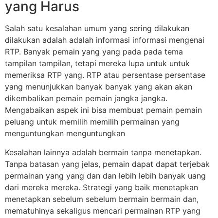
yang Harus
Salah satu kesalahan umum yang sering dilakukan
dilakukan adalah adalah informasi informasi mengenai
RTP. Banyak pemain yang yang pada pada tema
tampilan tampilan, tetapi mereka lupa untuk untuk
memeriksa RTP yang. RTP atau persentase persentase
yang menunjukkan banyak banyak yang akan akan
dikembalikan pemain pemain jangka jangka.
Mengabaikan aspek ini bisa membuat pemain pemain
peluang untuk memilih memilih permainan yang
menguntungkan menguntungkan
Kesalahan lainnya adalah bermain tanpa menetapkan.
Tanpa batasan yang jelas, pemain dapat dapat terjebak
permainan yang yang dan dan lebih lebih banyak uang
dari mereka mereka. Strategi yang baik menetapkan
menetapkan sebelum sebelum bermain bermain dan,
mematuhinya sekaligus mencari permainan RTP yang