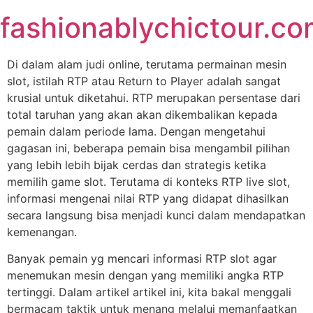
Skip
fashionablychictour.c
to
content
Di dalam alam judi online, terutama permainan mesin
slot, istilah RTP atau Return to Player adalah sangat
krusial untuk diketahui. RTP merupakan persentase dari
total taruhan yang akan akan dikembalikan kepada
pemain dalam periode lama. Dengan mengetahui
gagasan ini, beberapa pemain bisa mengambil pilihan
yang lebih lebih bijak cerdas dan strategis ketika
memilih game slot. Terutama di konteks RTP live slot,
informasi mengenai nilai RTP yang didapat dihasilkan
secara langsung bisa menjadi kunci dalam mendapatkan
kemenangan.
Banyak pemain yg mencari informasi RTP slot agar
menemukan mesin dengan yang memiliki angka RTP
tertinggi. Dalam artikel artikel ini, kita bakal menggali
bermacam taktik untuk menang melalui memanfaatkan