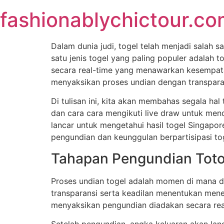
Skip
fashionablychictour.c
to
content
Dalam dunia judi, togel telah menjadi salah 
satu jenis togel yang paling populer adalah 
secara real-time yang menawarkan kesempat
menyaksikan proses undian dengan transpara
Di tulisan ini, kita akan membahas segala ha
dan cara cara mengikuti live draw untuk mend
lancar untuk mengetahui hasil togel Singapor
pengundian dan keunggulan berpartisipasi tog
Tahapan Pengundian Tot
Proses undian togel adalah momen di mana di
transparansi serta keadilan menentukan mene
menyaksikan pengundian diadakan secara re