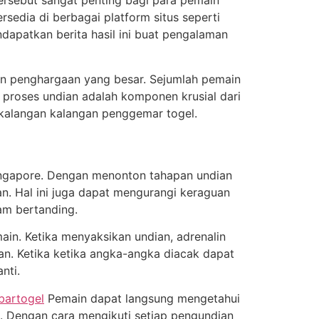
ersebut sangat penting bagi para pemain
sedia di berbagai platform situs seperti
dapatkan berita hasil ini buat pengalaman
an penghargaan yang besar. Sejumlah pemain
u, proses undian adalah komponen krusial dari
i kalangan kalangan penggemar togel.
ingapore. Dengan menonton tahapan undian
n. Hal ini juga dapat mengurangi keraguan
am bertanding.
ain. Ketika menyaksikan undian, adrenalin
n. Ketika ketika angka-angka diacak dapat
nti.
bartogel
Pemain dapat langsung mengetahui
. Dengan cara mengikuti setiap pengundian