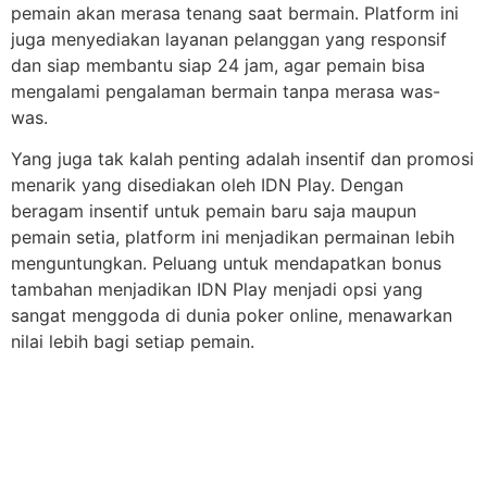
pemain akan merasa tenang saat bermain. Platform ini
juga menyediakan layanan pelanggan yang responsif
dan siap membantu siap 24 jam, agar pemain bisa
mengalami pengalaman bermain tanpa merasa was-
was.
Yang juga tak kalah penting adalah insentif dan promosi
menarik yang disediakan oleh IDN Play. Dengan
beragam insentif untuk pemain baru saja maupun
pemain setia, platform ini menjadikan permainan lebih
menguntungkan. Peluang untuk mendapatkan bonus
tambahan menjadikan IDN Play menjadi opsi yang
sangat menggoda di dunia poker online, menawarkan
nilai lebih bagi setiap pemain.