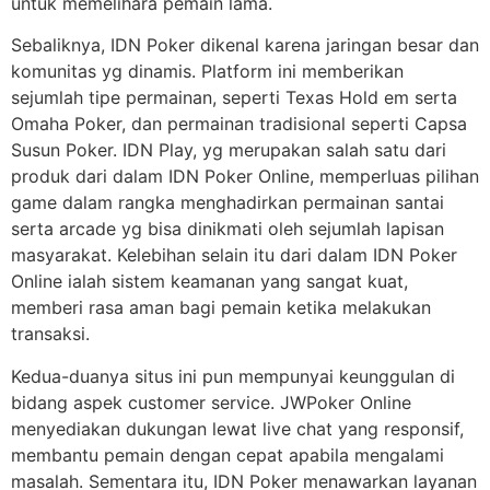
untuk memelihara pemain lama.
Sebaliknya, IDN Poker dikenal karena jaringan besar dan
komunitas yg dinamis. Platform ini memberikan
sejumlah tipe permainan, seperti Texas Hold em serta
Omaha Poker, dan permainan tradisional seperti Capsa
Susun Poker. IDN Play, yg merupakan salah satu dari
produk dari dalam IDN Poker Online, memperluas pilihan
game dalam rangka menghadirkan permainan santai
serta arcade yg bisa dinikmati oleh sejumlah lapisan
masyarakat. Kelebihan selain itu dari dalam IDN Poker
Online ialah sistem keamanan yang sangat kuat,
memberi rasa aman bagi pemain ketika melakukan
transaksi.
Kedua-duanya situs ini pun mempunyai keunggulan di
bidang aspek customer service. JWPoker Online
menyediakan dukungan lewat live chat yang responsif,
membantu pemain dengan cepat apabila mengalami
masalah. Sementara itu, IDN Poker menawarkan layanan