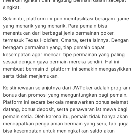
singkat.
Selain itu, platform ini pun memfasilitasi beragam game
yang menarik yang menarik. Para pemain bisa
menentukan dari berbagai jenis permainan poker,
termasuk Texas Hold’em, Omaha, serta lainnya. Dengan
beragam permainan yang, tiap pemain dapat
kesempatan agar mencari tipe permainan yang paling
sesuai dengan gaya bermain mereka sendiri. Hal ini
membuat bermain di platform ini semakin mengasyikkan
serta tidak menjemukan.
Keistimewaan selanjutnya dari JWPoker adalah program
bonus dan promosi yang menguntungkan bagi pemain.
Platform ini secara berkala menawarkan bonus selamat
datang, bonus deposit, serta penawaran istimewa bagi
pemain setia. Oleh karena itu, pemain tidak hanya akan
mendapatkan pengalaman bermain yang seru, tapi juga
bisa kesempatan untuk meningkatkan saldo akun