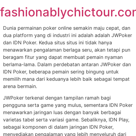
Skip
fashionablychictour.c
to
content
Dunia permainan poker online semakin maju cepat, dan
dua platform yang di industri ini adalah adalah JWPoker
dan IDN Poker. Kedua situs situs ini tidak hanya
menawarkan pengalaman berlaga seru, akan tetapi pun
beragam fitur yang dapat membuat pemain nyaman
berlama-lama. Dalam perdebatan antaran JWPoker dan
IDN Poker, beberapa pemain sering bingung untuk
memilih mana dari keduanya lebih baik sebagai tempat
arena bermain.
JWPoker terkenal dengan tampilan ramah bagi
pengguna serta game yang mulus, sementara IDN Poker
menawarkan jaringan luas dengan banyak berbagai
varietas tabel serta variasi game. Sebaliknya, IDN Play,
sebagai komponen di dalam jaringan IDN Poker,
menyediakan pengalaman yang lebih menyeluruh dari