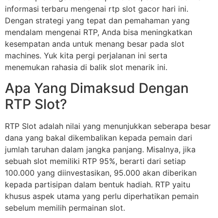
informasi terbaru mengenai rtp slot gacor hari ini.
Dengan strategi yang tepat dan pemahaman yang
mendalam mengenai RTP, Anda bisa meningkatkan
kesempatan anda untuk menang besar pada slot
machines. Yuk kita pergi perjalanan ini serta
menemukan rahasia di balik slot menarik ini.
Apa Yang Dimaksud Dengan
RTP Slot?
RTP Slot adalah nilai yang menunjukkan seberapa besar
dana yang bakal dikembalikan kepada pemain dari
jumlah taruhan dalam jangka panjang. Misalnya, jika
sebuah slot memiliki RTP 95%, berarti dari setiap
100.000 yang diinvestasikan, 95.000 akan diberikan
kepada partisipan dalam bentuk hadiah. RTP yaitu
khusus aspek utama yang perlu diperhatikan pemain
sebelum memilih permainan slot.