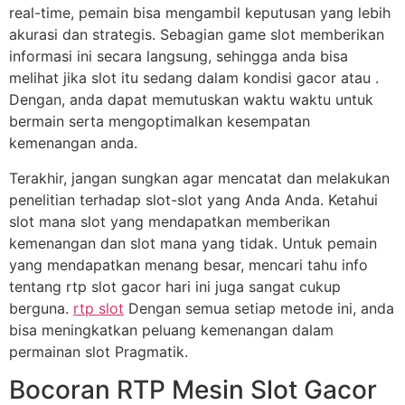
real-time, pemain bisa mengambil keputusan yang lebih
akurasi dan strategis. Sebagian game slot memberikan
informasi ini secara langsung, sehingga anda bisa
melihat jika slot itu sedang dalam kondisi gacor atau .
Dengan, anda dapat memutuskan waktu waktu untuk
bermain serta mengoptimalkan kesempatan
kemenangan anda.
Terakhir, jangan sungkan agar mencatat dan melakukan
penelitian terhadap slot-slot yang Anda Anda. Ketahui
slot mana slot yang mendapatkan memberikan
kemenangan dan slot mana yang tidak. Untuk pemain
yang mendapatkan menang besar, mencari tahu info
tentang rtp slot gacor hari ini juga sangat cukup
berguna.
rtp slot
Dengan semua setiap metode ini, anda
bisa meningkatkan peluang kemenangan dalam
permainan slot Pragmatik.
Bocoran RTP Mesin Slot Gacor