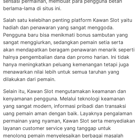
sensasi permainan, membuat para pengguna betah
berlama-lama di situs ini.
Salah satu kelebihan penting platform Kawan Slot yaitu
hadiah dan penawaran yang sangat menggoda.
Pengguna baru bisa menikmati bonus sambutan yang
sangat menggiurkan, sedangkan pemain setia serta
akan mendapatkan beragam penawaran menarik seperti
halnya pengembalian dana dan promo harian. Ini tidak
hanya meningkatkan peluang kemenangan tetapi juga
menawarkan nilai lebih untuk semua taruhan yang
dilakukan dari pemain.
Selain itu, Kawan Slot mengutamakan keamanan dan
kenyamanan pengguna. Melalui teknologi keamanan
yang sangat modern, informasi pribadi dan transaksi
uang pemain aman dengan baik. Layaknya pengalaman
permainan yang nyaman, Kawan Slot serta menyediakan
layanan customer service yang tanggap untuk
menolong pemain menyelesaikan berbagai masalah