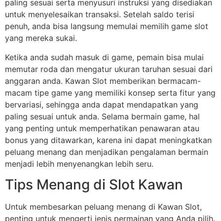
paling sesuai serta menyusuri instruksi yang disediakan
untuk menyelesaikan transaksi. Setelah saldo terisi
penuh, anda bisa langsung memulai memilih game slot
yang mereka sukai.
Ketika anda sudah masuk di game, pemain bisa mulai
memutar roda dan mengatur ukuran taruhan sesuai dari
anggaran anda. Kawan Slot memberikan bermacam-
macam tipe game yang memiliki konsep serta fitur yang
bervariasi, sehingga anda dapat mendapatkan yang
paling sesuai untuk anda. Selama bermain game, hal
yang penting untuk memperhatikan penawaran atau
bonus yang ditawarkan, karena ini dapat meningkatkan
peluang menang dan menjadikan pengalaman bermain
menjadi lebih menyenangkan lebih seru.
Tips Menang di Slot Kawan
Untuk membesarkan peluang menang di Kawan Slot,
penting untuk mengerti jenis permainan yang Anda pilih.