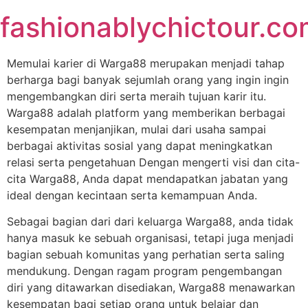
Skip
fashionablychictour.c
to
content
Memulai karier di Warga88 merupakan menjadi tahap
berharga bagi banyak sejumlah orang yang ingin ingin
mengembangkan diri serta meraih tujuan karir itu.
Warga88 adalah platform yang memberikan berbagai
kesempatan menjanjikan, mulai dari usaha sampai
berbagai aktivitas sosial yang dapat meningkatkan
relasi serta pengetahuan Dengan mengerti visi dan cita-
cita Warga88, Anda dapat mendapatkan jabatan yang
ideal dengan kecintaan serta kemampuan Anda.
Sebagai bagian dari dari keluarga Warga88, anda tidak
hanya masuk ke sebuah organisasi, tetapi juga menjadi
bagian sebuah komunitas yang perhatian serta saling
mendukung. Dengan ragam program pengembangan
diri yang ditawarkan disediakan, Warga88 menawarkan
kesempatan bagi setiap orang untuk belajar dan