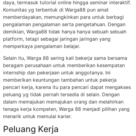
daya, termasuk tutorial online hingga seminar interaktif.
Komunitas yg terbentuk di Warga88 pun amat
memberdayakan, memungkinkan para untuk berbagi
pengalaman pengalaman serta pengetahuan. Dengan
demikian, Warga88 tidak hanya hanya sebuah sebuah
platform, tetapi sebagai jaringan jaringan yang
memperkaya pengalaman belajar.
Selain itu, Warga 88 sering kali bekerja sama bersama
beragam perusahaan untuk memberikan kesempatan
internship dan pekerjaan untuk anggotanya. Ini
memberikan keuntungan tambahan untuk pekerja
pencari kerja, karena itu para pencari dapat mengakses
peluang yg tidak pernah tersedia di selain. Dengan
dalam memajukan memajukan orang dan melahirkan
tenaga kerja kompeten, Warga 88 menjadi pilihan yang
menarik untuk memulai karier.
Peluang Kerja