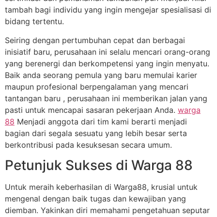
tambah bagi individu yang ingin mengejar spesialisasi di
bidang tertentu.
Seiring dengan pertumbuhan cepat dan berbagai
inisiatif baru, perusahaan ini selalu mencari orang-orang
yang berenergi dan berkompetensi yang ingin menyatu.
Baik anda seorang pemula yang baru memulai karier
maupun profesional berpengalaman yang mencari
tantangan baru , perusahaan ini memberikan jalan yang
pasti untuk mencapai sasaran pekerjaan Anda.
warga
88
Menjadi anggota dari tim kami berarti menjadi
bagian dari segala sesuatu yang lebih besar serta
berkontribusi pada kesuksesan secara umum.
Petunjuk Sukses di Warga 88
Untuk meraih keberhasilan di Warga88, krusial untuk
mengenal dengan baik tugas dan kewajiban yang
diemban. Yakinkan diri memahami pengetahuan seputar