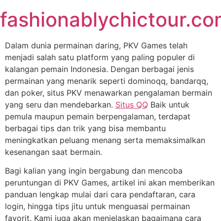
Skip
fashionablychictour.c
to
content
Dalam dunia permainan daring, PKV Games telah
menjadi salah satu platform yang paling populer di
kalangan pemain Indonesia. Dengan berbagai jenis
permainan yang menarik seperti dominoqq, bandarqq,
dan poker, situs PKV menawarkan pengalaman bermain
yang seru dan mendebarkan.
Situs QQ
Baik untuk
pemula maupun pemain berpengalaman, terdapat
berbagai tips dan trik yang bisa membantu
meningkatkan peluang menang serta memaksimalkan
kesenangan saat bermain.
Bagi kalian yang ingin bergabung dan mencoba
peruntungan di PKV Games, artikel ini akan memberikan
panduan lengkap mulai dari cara pendaftaran, cara
login, hingga tips jitu untuk menguasai permainan
favorit. Kami juga akan menjelaskan bagaimana cara