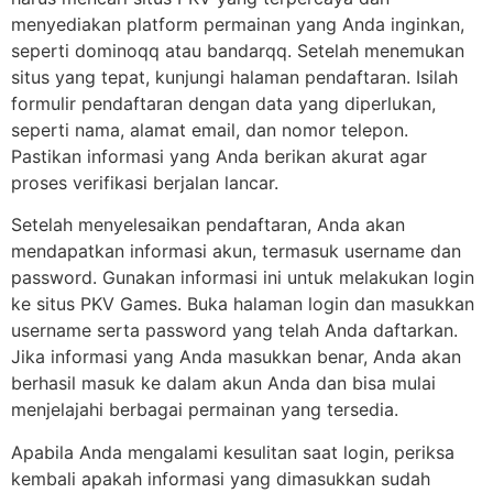
menyediakan platform permainan yang Anda inginkan,
seperti dominoqq atau bandarqq. Setelah menemukan
situs yang tepat, kunjungi halaman pendaftaran. Isilah
formulir pendaftaran dengan data yang diperlukan,
seperti nama, alamat email, dan nomor telepon.
Pastikan informasi yang Anda berikan akurat agar
proses verifikasi berjalan lancar.
Setelah menyelesaikan pendaftaran, Anda akan
mendapatkan informasi akun, termasuk username dan
password. Gunakan informasi ini untuk melakukan login
ke situs PKV Games. Buka halaman login dan masukkan
username serta password yang telah Anda daftarkan.
Jika informasi yang Anda masukkan benar, Anda akan
berhasil masuk ke dalam akun Anda dan bisa mulai
menjelajahi berbagai permainan yang tersedia.
Apabila Anda mengalami kesulitan saat login, periksa
kembali apakah informasi yang dimasukkan sudah