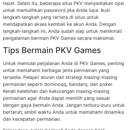
tepat. Selain itu, beberapa situs PKV menyediakan opsi
untuk memulihkan password jika Anda lupa. Ikuti
langkah-langkah yang tertera di situs untuk
mendapatkan akses kembali ke akun Anda. Dengan
langkah-langkah ini, Anda sudah siap untuk menikmati
pengalaman bermain PKV Games secara maksimal.
Tips Bermain PKV Games
Untuk memulai perjalanan Anda di PKV Games, penting
untuk memahami berbagai jenis permainan yang
tersedia. Pelajari aturan dan strategi masing-masing
permainan seperti dominoqq, bandarq, dan poker.
Kenali kelebihan dan kekurangan masing-masing
permainan agar Anda dapat memilih yang sesuai
dengan gaya bermain Anda. Jangan terburu-buru untuk
bertaruh; ambil waktu Anda untuk memahami dinamika
dan kecepatan permainan.