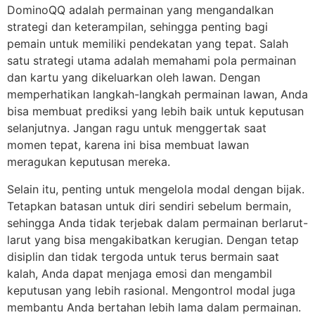
DominoQQ adalah permainan yang mengandalkan
strategi dan keterampilan, sehingga penting bagi
pemain untuk memiliki pendekatan yang tepat. Salah
satu strategi utama adalah memahami pola permainan
dan kartu yang dikeluarkan oleh lawan. Dengan
memperhatikan langkah-langkah permainan lawan, Anda
bisa membuat prediksi yang lebih baik untuk keputusan
selanjutnya. Jangan ragu untuk menggertak saat
momen tepat, karena ini bisa membuat lawan
meragukan keputusan mereka.
Selain itu, penting untuk mengelola modal dengan bijak.
Tetapkan batasan untuk diri sendiri sebelum bermain,
sehingga Anda tidak terjebak dalam permainan berlarut-
larut yang bisa mengakibatkan kerugian. Dengan tetap
disiplin dan tidak tergoda untuk terus bermain saat
kalah, Anda dapat menjaga emosi dan mengambil
keputusan yang lebih rasional. Mengontrol modal juga
membantu Anda bertahan lebih lama dalam permainan.