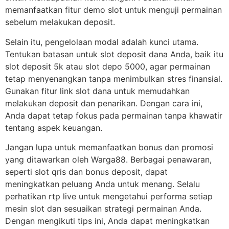
memanfaatkan fitur demo slot untuk menguji permainan
sebelum melakukan deposit.
Selain itu, pengelolaan modal adalah kunci utama.
Tentukan batasan untuk slot deposit dana Anda, baik itu
slot deposit 5k atau slot depo 5000, agar permainan
tetap menyenangkan tanpa menimbulkan stres finansial.
Gunakan fitur link slot dana untuk memudahkan
melakukan deposit dan penarikan. Dengan cara ini,
Anda dapat tetap fokus pada permainan tanpa khawatir
tentang aspek keuangan.
Jangan lupa untuk memanfaatkan bonus dan promosi
yang ditawarkan oleh Warga88. Berbagai penawaran,
seperti slot qris dan bonus deposit, dapat
meningkatkan peluang Anda untuk menang. Selalu
perhatikan rtp live untuk mengetahui performa setiap
mesin slot dan sesuaikan strategi permainan Anda.
Dengan mengikuti tips ini, Anda dapat meningkatkan