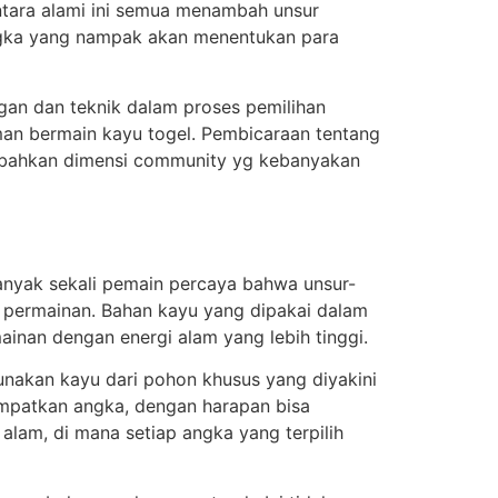
ntara alami ini semua menambah unsur
angka yang nampak akan menentukan para
n dan teknik dalam proses pemilihan
man bermain kayu togel. Pembicaraan tentang
ambahkan dimensi community yg kebanyakan
anyak sekali pemain percaya bahwa unsur-
i permainan. Bahan kayu yang dipakai dalam
inan dengan energi alam yang lebih tinggi.
unakan kayu dari pohon khusus yang diyakini
mpatkan angka, dengan harapan bisa
alam, di mana setiap angka yang terpilih