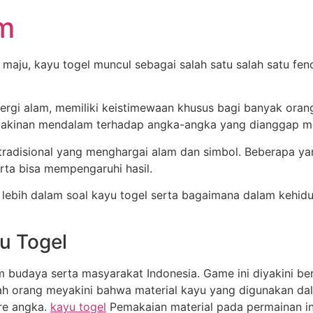
om
maju, kayu togel muncul sebagai salah satu salah satu fe
rgi alam, memiliki keistimewaan khusus bagi banyak orang.
yakinan mendalam terhadap angka-angka yang dianggap m
 tradisional yang menghargai alam dan simbol. Beberapa y
erta bisa mempengaruhi hasil.
i lebih dalam soal kayu togel serta bagaimana dalam kehidu
u Togel
am budaya serta masyarakat Indonesia. Game ini diyakini b
lah orang meyakini bahwa material kayu yang digunakan da
ere angka.
kayu togel
Pemakaian material pada permainan in