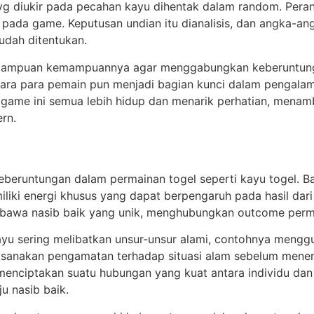
yg diukir pada pecahan kayu dihentak dalam random. Pera
 pada game. Keputusan undian itu dianalisis, dan angka-
udah ditentukan.
emampuan kemampuannya agar menggabungkan keberuntunga
ntara para pemain pun menjadi bagian kunci dalam pengala
 game ini semua lebih hidup dan menarik perhatian, men
rn.
eberuntungan dalam permainan togel seperti kayu togel. B
liki energi khusus yang dapat berpengaruh pada hasil dar
mbawa nasib baik yang unik, menghubungkan outcome perma
yu sering melibatkan unsur-unsur alami, contohnya mengg
aksanakan pengamatan terhadap situasi alam sebelum mene
menciptakan suatu hubungan yang kuat antara individu dan 
u nasib baik.