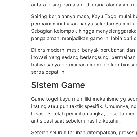
antara orang dan alam, di mana alam alam men
Seiring berjalannya masa, Kayu Togel mulai 
permainan ini bukan hanya sekedarnya alat un
Sebagian kelompok hingga menyelenggarakan e
pengalaman, menjadikan game ini lebih dari 
Di era modern, meski banyak perubahan dan pe
inovasi yang sedang berlangsung, permainan in
bahwasanya permainan ini adalah kombinasi 
serba cepat ini.
Sistem Game
Game togel kayu memiliki mekanisme yg sed
insting atau pun taktik spesifik. Umumnya, no
lokasi. Setelah pemilihan angka, peserta me
antisipasi saat sebelum hasil diketahui.
Setelah seluruh taruhan ditempatkan, proses