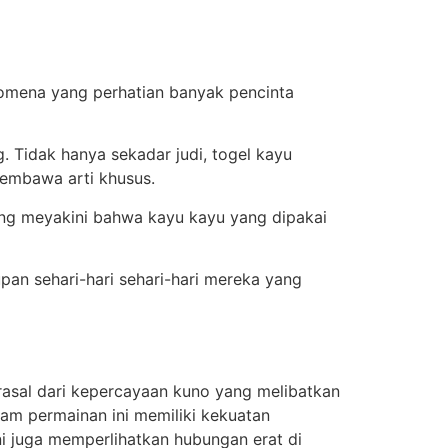
nomena yang perhatian banyak pencinta
 Tidak hanya sekadar judi, togel kayu
embawa arti khusus.
ang meyakini bahwa kayu kayu yang dipakai
pan sehari-hari sehari-hari mereka yang
erasal dari kepercayaan kuno yang melibatkan
lam permainan ini memiliki kekuatan
i juga memperlihatkan hubungan erat di