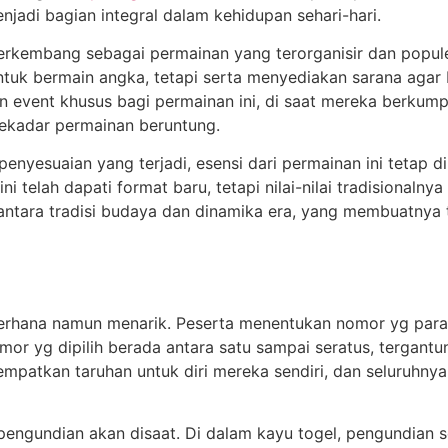
jadi bagian integral dalam kehidupan sehari-hari.
berkembang sebagai permainan yang terorganisir dan popul
tuk bermain angka, tetapi serta menyediakan sarana agar be
vent khusus bagi permainan ini, di saat mereka berkumpu
sekadar permainan beruntung.
nyesuaian yang terjadi, esensi dari permainan ini tetap d
i telah dapati format baru, tetapi nilai-nilai tradisional
antara tradisi budaya dan dinamika era, yang membuatnya 
erhana namun menarik. Peserta menentukan nomor yg para
mor yg dipilih berada antara satu sampai seratus, tergantu
nempatkan taruhan untuk diri mereka sendiri, dan seluruhn
 pengundian akan disaat. Di dalam kayu togel, pengundian 