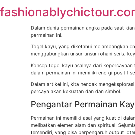
Skip
fashionablychictour.c
to
content
Dalam dunia permainan angka pada saat kian 
permainan ini.
Togel kayu, yang diketahui melambangkan ene
menggabungkan unsur-unsur rohani serta ke
Konsep togel kayu asalnya dari kepercayaan
dalam permainan ini memiliki energi positif s
Dalam artikel ini, kita hendak mengeksploras
percaya akan kekuatan dan dan simbol.
Pengantar Permainan Kay
Permainan ini memiliki asal yang kuat di dal
melibatkan elemen alam dan spiritual. Sejum
tersendiri, yang bisa berpengaruh output lot