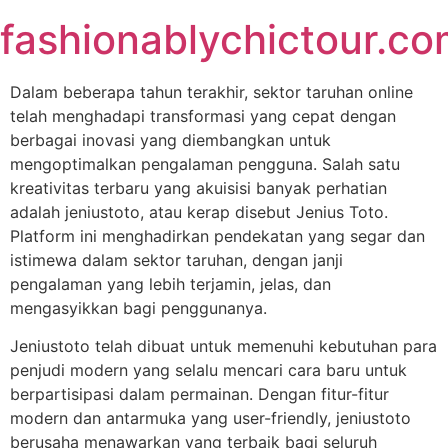
Skip
fashionablychictour.c
to
content
Dalam beberapa tahun terakhir, sektor taruhan online
telah menghadapi transformasi yang cepat dengan
berbagai inovasi yang diembangkan untuk
mengoptimalkan pengalaman pengguna. Salah satu
kreativitas terbaru yang akuisisi banyak perhatian
adalah jeniustoto, atau kerap disebut Jenius Toto.
Platform ini menghadirkan pendekatan yang segar dan
istimewa dalam sektor taruhan, dengan janji
pengalaman yang lebih terjamin, jelas, dan
mengasyikkan bagi penggunanya.
Jeniustoto telah dibuat untuk memenuhi kebutuhan para
penjudi modern yang selalu mencari cara baru untuk
berpartisipasi dalam permainan. Dengan fitur-fitur
modern dan antarmuka yang user-friendly, jeniustoto
berusaha menawarkan yang terbaik bagi seluruh