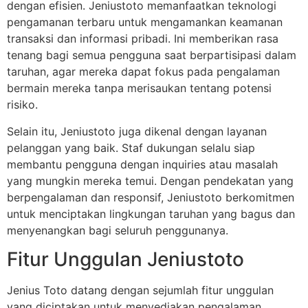
dengan efisien. Jeniustoto memanfaatkan teknologi
pengamanan terbaru untuk mengamankan keamanan
transaksi dan informasi pribadi. Ini memberikan rasa
tenang bagi semua pengguna saat berpartisipasi dalam
taruhan, agar mereka dapat fokus pada pengalaman
bermain mereka tanpa merisaukan tentang potensi
risiko.
Selain itu, Jeniustoto juga dikenal dengan layanan
pelanggan yang baik. Staf dukungan selalu siap
membantu pengguna dengan inquiries atau masalah
yang mungkin mereka temui. Dengan pendekatan yang
berpengalaman dan responsif, Jeniustoto berkomitmen
untuk menciptakan lingkungan taruhan yang bagus dan
menyenangkan bagi seluruh penggunanya.
Fitur Unggulan Jeniustoto
Jenius Toto datang dengan sejumlah fitur unggulan
yang diciptakan untuk menyediakan pengalaman