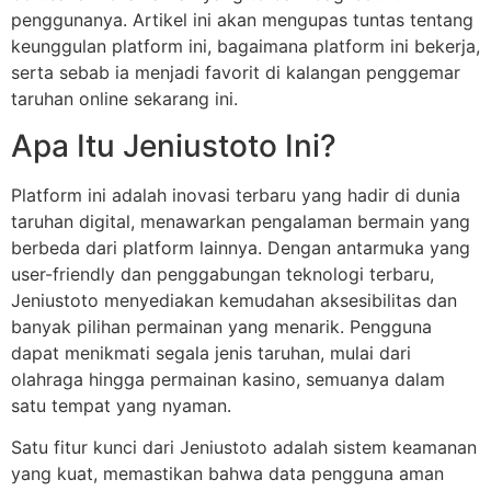
penggunanya. Artikel ini akan mengupas tuntas tentang
keunggulan platform ini, bagaimana platform ini bekerja,
serta sebab ia menjadi favorit di kalangan penggemar
taruhan online sekarang ini.
Apa Itu Jeniustoto Ini?
Platform ini adalah inovasi terbaru yang hadir di dunia
taruhan digital, menawarkan pengalaman bermain yang
berbeda dari platform lainnya. Dengan antarmuka yang
user-friendly dan penggabungan teknologi terbaru,
Jeniustoto menyediakan kemudahan aksesibilitas dan
banyak pilihan permainan yang menarik. Pengguna
dapat menikmati segala jenis taruhan, mulai dari
olahraga hingga permainan kasino, semuanya dalam
satu tempat yang nyaman.
Satu fitur kunci dari Jeniustoto adalah sistem keamanan
yang kuat, memastikan bahwa data pengguna aman