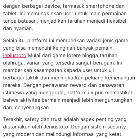
dengan berbagai device, termasuk smartphone dan
tablet. Ini memungkinkan user untuk main permainan
tanpa batasan, menjadikan taruhan menjadi fleksibel
dan nyaman.
Selain itu, platform ini memberikan variasi jenis game
yang bisa memenuhi keinginan banyak pemain.
jeniustoto
Mulai dari game lotere hingga taruhan
olahraga, varian yang tersedia sangat beragam. Ini
memberikan kesempatan kepada user untuk uji
berbagai taktik dan meningkatkan peluang kemenangan
mereka. Dengan penawaran reward dan penawaran
istimewa yang menggoda, platform ini pun memastikan
bahwa aktivitas bermain menjadi lebih menguntungkan
dan menyenangkan.
Terakhir, safety dan trust adalah aspek penting yang
diutamakan oleh Jeniustoto. Dengan sistem security
yang modern dan melindungi informasi yang ketat,