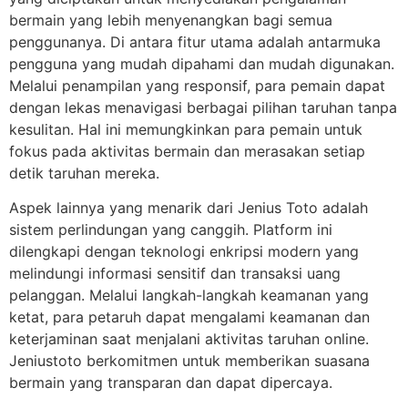
bermain yang lebih menyenangkan bagi semua
penggunanya. Di antara fitur utama adalah antarmuka
pengguna yang mudah dipahami dan mudah digunakan.
Melalui penampilan yang responsif, para pemain dapat
dengan lekas menavigasi berbagai pilihan taruhan tanpa
kesulitan. Hal ini memungkinkan para pemain untuk
fokus pada aktivitas bermain dan merasakan setiap
detik taruhan mereka.
Aspek lainnya yang menarik dari Jenius Toto adalah
sistem perlindungan yang canggih. Platform ini
dilengkapi dengan teknologi enkripsi modern yang
melindungi informasi sensitif dan transaksi uang
pelanggan. Melalui langkah-langkah keamanan yang
ketat, para petaruh dapat mengalami keamanan dan
keterjaminan saat menjalani aktivitas taruhan online.
Jeniustoto berkomitmen untuk memberikan suasana
bermain yang transparan dan dapat dipercaya.