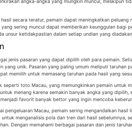
irakan angka-angka yang mungkin muncul, meskipun tidak 
asil secara teratur, pemain dapat meningkatkan peluang m
yang sering muncul dapat memberikan keunggulan bagi pe
da unsur ketidakpastian dalam setiap undian yang diadakan
an
gai jenis pasaran yang dapat dipilih oleh para pemain. S
yang unik. Pasaran yang paling umum meliputi taruhan p
pat memilih untuk memasang taruhan pada hasil yang sesua
sifik seperti toto Macau, yang memungkinkan pemain untuk 
sar untuk menang karena semakin banyak angka yang dipili
ni menjadi favorit banyak bettor yang ingin mencoba keber
i pengeluaran Macau, pemain sering mengandalkan hasil l
in untuk menganalisis pola dan tren dari hasil sebelumnya
uhan. Dengan memahami berbagai pasaran dan jenis taruha