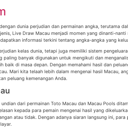
om
k dengan dunia perjudian dan permainan angka, terutama 
enis, Live Draw Macau menjadi momen yang dinanti-nanti se
dapatkan informasi terkini tentang angka-angka yang kelua
judian kelas dunia, tetapi juga memiliki sistem pengeluar
g paling banyak digunakan untuk mengikuti dan menganalisi
h baik di masa depan. Dengan memahami hasil dan peluang 
u. Mari kita telaah lebih dalam mengenai hasil Macau, a
tkan peluang kemenangan Anda.
cau
 undian dari permainan Toto Macau dan Macau Pools ditam
jelasan kepada para pemain mengenai hasil yang dikeluark
gan atau tidak. Dengan adanya siaran langsung ini, para 
layar.