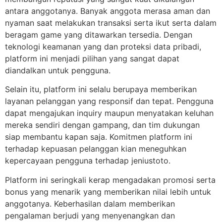
antara anggotanya. Banyak anggota merasa aman dan
nyaman saat melakukan transaksi serta ikut serta dalam
beragam game yang ditawarkan tersedia. Dengan
teknologi keamanan yang dan proteksi data pribadi,
platform ini menjadi pilihan yang sangat dapat
diandalkan untuk pengguna.
Selain itu, platform ini selalu berupaya memberikan
layanan pelanggan yang responsif dan tepat. Pengguna
dapat mengajukan inquiry maupun menyatakan keluhan
mereka sendiri dengan gampang, dan tim dukungan
siap membantu kapan saja. Komitmen platform ini
terhadap kepuasan pelanggan kian meneguhkan
kepercayaan pengguna terhadap jeniustoto.
Platform ini seringkali kerap mengadakan promosi serta
bonus yang menarik yang memberikan nilai lebih untuk
anggotanya. Keberhasilan dalam memberikan
pengalaman berjudi yang menyenangkan dan