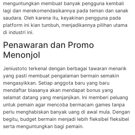
menguntungkan membuat banyak pengguna kembali
lagi dan merekomendasikannya pada teman dan sanak
saudara. Oleh karena itu, keyakinan pengguna pada
platform ini kian tumbuh, menjadikannya pilihan utama
di industri ini.
Penawaran dan Promo
Menonjol
Jeniustoto terkenal dengan berbagai tawaran menarik
yang pasti membuat pengalaman bermain semakin
mengasyikkan. Setiap anggota baru yang baru
mendaftar biasanya akan mendapat bonus yang
selamat datang yang menjanjikan. Ini memberi peluang
untuk pemain agar mencoba bermacam games tanpa
perlu menghabiskan banyak uang di awal mula. Dengan
begitu, budget bermain menjadi lebih fleksibel fleksibel
serta menguntungkan bagi pemain.