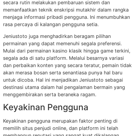
secara rutin melakukan pembaruan sistem dan
memanfaatkan teknik enskripsi mutakhir dalam rangka
menjaga informasi pribadi pengguna. Ini menumbuhkan
rasa percaya di kalangan pengguna setia.
Jeniustoto juga menghadirkan beragam pilihan
permainan yang dapat memenuhi segala preferensi.
Mulai dari permainan kasino klasik hingga game terkini,
segala ada di satu platform. Melalui besarnya variasi
dan perbaikan konten yang secara teratur, pemain tidak
akan merasa bosan serta senantiasa punya hal baru
untuk dicoba. Hal ini menjadikan Jeniustoto sebagai
destinasi utama dalam hal pengalaman bermain yang
menggembirakan serta beraneka ragam.
Keyakinan Pengguna
Keyakinan pengguna merupakan faktor penting di
memilih situs penjudi online, dan platform ini telah
membangun reputasi yang sangat kuat dikalangan