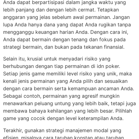
Anda dapat berpartisipasi dalam jangka waktu yang
lebih panjang dan dengan lebih cermat. Tetapkan
anggaran yang jelas sebelum awal permainan. Jangan
lupa Anda hanya dana yang dapat Anda rugikan tanpa
mengganggu keuangan harian Anda. Dengan cara ini,
Anda dapat bermain dengan tenang dan fokus pada
strategi bermain, dan bukan pada tekanan finansial.
Selain itu, krusial untuk menyadari risiko yang
berhubungan dengan tiap permainan di idn poker.
Setiap jenis game memiliki level risiko yang unik, maka
kenali jenis permainan yang Anda pilih dan sesuaikan
dengan cara bermain serta kemampuan ancaman Anda.
Sebagai contoh, permainan yang agresif mungkin
menawarkan peluang untung yang lebih baik, tetapi juga
membawa bahaya kehilangan yang lebih besar. Pilihlah
game yang cocok dengan level keterampilan Anda.
Terakhir, gunakan strategi manajemen modal yang
efisien, misalnya cara taruhan konstan atau taruhan