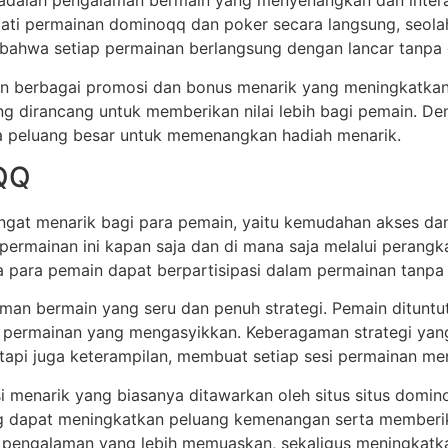
 adalah pengalaman bermain yang menyenangkan dan intera
ti permainan dominoqq dan poker secara langsung, seolah-
n bahwa setiap permainan berlangsung dengan lancar tanpa
 berbagai promosi dan bonus menarik yang meningkatkan 
g dirancang untuk memberikan nilai lebih bagi pemain. Deng
a peluang besar untuk memenangkan hadiah menarik.
QQ
gat menarik bagi para pemain, yaitu kemudahan akses da
rmainan ini kapan saja dan di mana saja melalui perangkat
ga para pemain dapat berpartisipasi dalam permainan tanpa 
an bermain yang seru dan penuh strategi. Pemain ditun
 permainan yang mengasyikkan. Keberagaman strategi yang
api juga keterampilan, membuat setiap sesi permainan me
i menarik yang biasanya ditawarkan oleh situs situs domi
g dapat meningkatkan peluang kemenangan serta memberik
n pengalaman yang lebih memuaskan, sekaligus meningkat