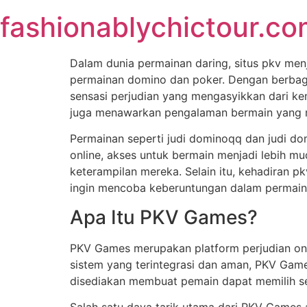
Skip
fashionablychictour.c
to
content
Dalam dunia permainan daring, situs pkv men
permainan domino dan poker. Dengan berbaga
sensasi perjudian yang mengasyikkan dari k
juga menawarkan pengalaman bermain yang me
Permainan seperti judi dominoqq dan judi do
online, akses untuk bermain menjadi lebih 
keterampilan mereka. Selain itu, kehadiran 
ingin mencoba keberuntungan dalam permain
Apa Itu PKV Games?
PKV Games merupakan platform perjudian on
sistem yang terintegrasi dan aman, PKV Game
disediakan membuat pemain dapat memilih se