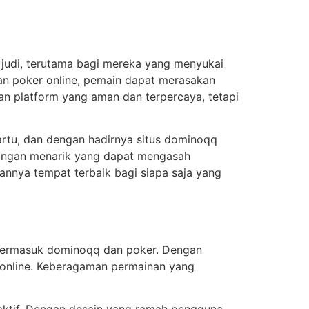
r judi, terutama bagi mereka yang menyukai
an poker online, pemain dapat merasakan
n platform yang aman dan terpercaya, tetapi
artu, dan dengan hadirnya situs dominoqq
tangan menarik yang dapat mengasah
annya tempat terbaik bagi siapa saja yang
 termasuk dominoqq dan poker. Dengan
i online. Keberagaman permainan yang