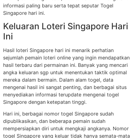
informasi paling baru serta tepat seputar Togel
Singapore hari ini.
Keluaran Loteri Singapore Hari
Ini
Hasil loteri Singapore hari ini menarik perhatian
sejumlah pemain loteri online yang ingin mendapatkan
hasil terbaru dari permainan ini. Banyak yang mencari
angka keluaran sgp untuk menentukan taktik optimal
mereka dalam bermain. Dalam alam togel, data
mengenai hasil ini sangat penting, dan berbagai situs
menyediakan informasi terupdate mengenai togel
Singapore dengan ketepatan tinggi.
Hari ini, berbagai nomor togel Singapore sudah
dipublikasikan, dan beberapa pemain sudah
mempersiapkan diri untuk mengkaji angkanya. Nomor
togel Singapore yang keluar tidak hanya semata-mata