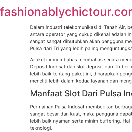
Skip
fashionablychictour.c
to
content
Dalam industri telekomunikasi di Tanah Air,
antara operator yang cukup dikenal adalah I
sangat sangat dibutuhkan akan pengguna mere
Pulsa dari Tri yang lebih paling menguntung
Artikel ini membahas membahas secara mendala
Deposit Indosat dan slot deposit dari Tri ber
lebih baik tentang paket ini, diharapkan pe
meneliti lebih dalam kedua layanan dan meng
Manfaat Slot Dari Pulsa 
Permainan Pulsa Indosat memberikan berbagai
sangat besar dan kuat, maka pengguna dapat
lebih baik nyaman serta minim buffering. Hal
teknologi.