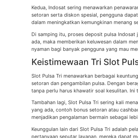
Kedua, Indosat sering menawarkan penawara
setoran serta diskon spesial, pengguna dapa
dalam meningkatkan kemungkinan menang ser
Di samping itu, proses deposit pulsa Indosa
ada, maka memberikan keluwesan dalam meman
nyaman bagi banyak pengguna yang mau meni
Keistimewaan Tri Slot Pul
Slot Pulsa Tri menawarkan berbagai keuntun
setoran dan pengambilan pulsa. Dengan bera
tanpa perlu harus khawatir soal kesulitan. In
Tambahan lagi, Slot Pulsa Tri sering kali
yang ada, contoh bonus setoran atau cashbac
menjadikan pengalaman bermain sebagai leb
Keunggulan lain dari Slot Pulsa Tri adalah 
pertanyaan seputar layanan, mereka dapat 