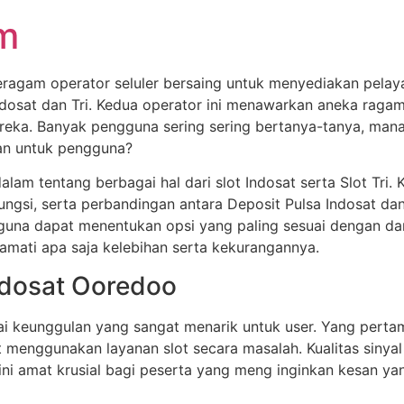
om
 beragam operator seluler bersaing untuk menyediakan pela
ndosat dan Tri. Kedua operator ini menawarkan aneka ragam
ka. Banyak pengguna sering sering bertanya-tanya, mana di
kan untuk pengguna?
m tentang berbagai hal dari slot Indosat serta Slot Tri. 
fungsi, serta perbandingan antara Deposit Pulsa Indosat da
ngguna dapat menentukan opsi yang paling sesuai dengan d
amati apa saja kelebihan serta kekurangannya.
Indosat Ooredoo
 keunggulan yang sangat menarik untuk user. Yang pertam
 menggunakan layanan slot secara masalah. Kualitas sinya
 ini amat krusial bagi peserta yang meng inginkan kesan y