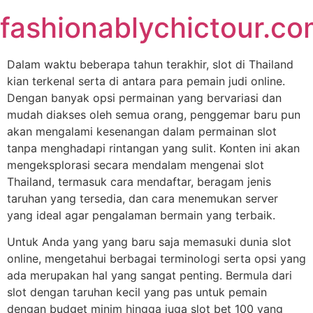
Skip
fashionablychictour.c
to
content
Dalam waktu beberapa tahun terakhir, slot di Thailand
kian terkenal serta di antara para pemain judi online.
Dengan banyak opsi permainan yang bervariasi dan
mudah diakses oleh semua orang, penggemar baru pun
akan mengalami kesenangan dalam permainan slot
tanpa menghadapi rintangan yang sulit. Konten ini akan
mengeksplorasi secara mendalam mengenai slot
Thailand, termasuk cara mendaftar, beragam jenis
taruhan yang tersedia, dan cara menemukan server
yang ideal agar pengalaman bermain yang terbaik.
Untuk Anda yang yang baru saja memasuki dunia slot
online, mengetahui berbagai terminologi serta opsi yang
ada merupakan hal yang sangat penting. Bermula dari
slot dengan taruhan kecil yang pas untuk pemain
dengan budget minim hingga juga slot bet 100 yang