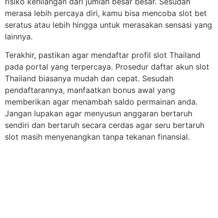
risiko kehilangan dari jumlah besar besar. Sesudah
merasa lebih percaya diri, kamu bisa mencoba slot bet
seratus atau lebih hingga untuk merasakan sensasi yang
lainnya.
Terakhir, pastikan agar mendaftar profil slot Thailand
pada portal yang terpercaya. Prosedur daftar akun slot
Thailand biasanya mudah dan cepat. Sesudah
pendaftarannya, manfaatkan bonus awal yang
memberikan agar menambah saldo permainan anda.
Jangan lupakan agar menyusun anggaran bertaruh
sendiri dan bertaruh secara cerdas agar seru bertaruh
slot masih menyenangkan tanpa tekanan finansial.