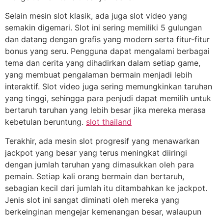
Selain mesin slot klasik, ada juga slot video yang
semakin digemari. Slot ini sering memiliki 5 gulungan
dan datang dengan grafis yang modern serta fitur-fitur
bonus yang seru. Pengguna dapat mengalami berbagai
tema dan cerita yang dihadirkan dalam setiap game,
yang membuat pengalaman bermain menjadi lebih
interaktif. Slot video juga sering memungkinkan taruhan
yang tinggi, sehingga para penjudi dapat memilih untuk
bertaruh taruhan yang lebih besar jika mereka merasa
kebetulan beruntung.
slot thailand
Terakhir, ada mesin slot progresif yang menawarkan
jackpot yang besar yang terus meningkat diiringi
dengan jumlah taruhan yang dimasukkan oleh para
pemain. Setiap kali orang bermain dan bertaruh,
sebagian kecil dari jumlah itu ditambahkan ke jackpot.
Jenis slot ini sangat diminati oleh mereka yang
berkeinginan mengejar kemenangan besar, walaupun