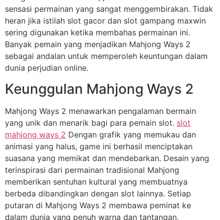
sensasi permainan yang sangat menggembirakan. Tidak
heran jika istilah slot gacor dan slot gampang maxwin
sering digunakan ketika membahas permainan ini.
Banyak pemain yang menjadikan Mahjong Ways 2
sebagai andalan untuk memperoleh keuntungan dalam
dunia perjudian online.
Keunggulan Mahjong Ways 2
Mahjong Ways 2 menawarkan pengalaman bermain
yang unik dan menarik bagi para pemain slot.
slot
mahjong ways 2
Dengan grafik yang memukau dan
animasi yang halus, game ini berhasil menciptakan
suasana yang memikat dan mendebarkan. Desain yang
terinspirasi dari permainan tradisional Mahjong
memberikan sentuhan kultural yang membuatnya
berbeda dibandingkan dengan slot lainnya. Setiap
putaran di Mahjong Ways 2 membawa peminat ke
dalam dunia yang penuh warna dan tantangan,