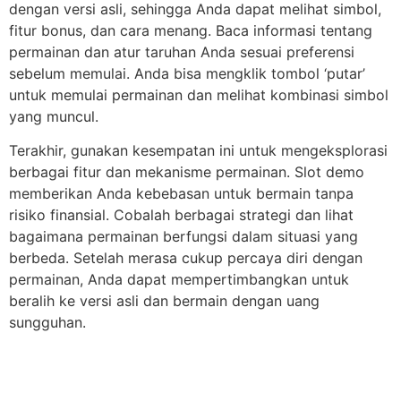
dengan versi asli, sehingga Anda dapat melihat simbol,
fitur bonus, dan cara menang. Baca informasi tentang
permainan dan atur taruhan Anda sesuai preferensi
sebelum memulai. Anda bisa mengklik tombol ‘putar’
untuk memulai permainan dan melihat kombinasi simbol
yang muncul.
Terakhir, gunakan kesempatan ini untuk mengeksplorasi
berbagai fitur dan mekanisme permainan. Slot demo
memberikan Anda kebebasan untuk bermain tanpa
risiko finansial. Cobalah berbagai strategi dan lihat
bagaimana permainan berfungsi dalam situasi yang
berbeda. Setelah merasa cukup percaya diri dengan
permainan, Anda dapat mempertimbangkan untuk
beralih ke versi asli dan bermain dengan uang
sungguhan.